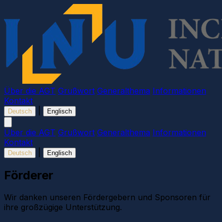
Über die AGT
Grußwort
Generalthema
Informationen
Kontakt
|
Deutsch
Englisch
Über die AGT
Grußwort
Generalthema
Informationen
Kontakt
|
Deutsch
Englisch
Förderer
Wir danken unseren Fördergebern und Sponsoren für
ihre großzügige Unterstützung.