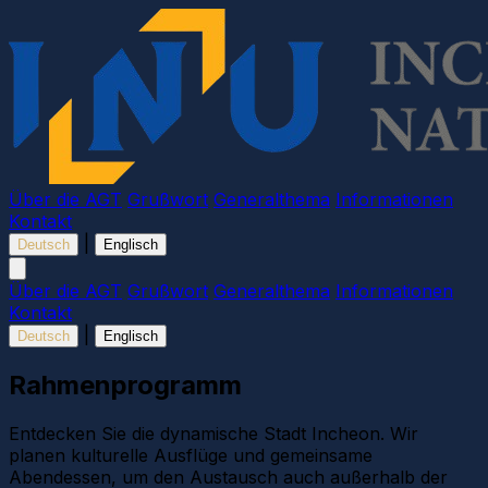
Über die AGT
Grußwort
Generalthema
Informationen
Kontakt
|
Deutsch
Englisch
Über die AGT
Grußwort
Generalthema
Informationen
Kontakt
|
Deutsch
Englisch
Rahmenprogramm
Entdecken Sie die dynamische Stadt Incheon. Wir
planen kulturelle Ausflüge und gemeinsame
Abendessen, um den Austausch auch außerhalb der