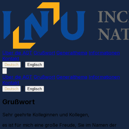
Über die AGT
Grußwort
Generalthema
Informationen
Kontakt
|
Deutsch
Englisch
Über die AGT
Grußwort
Generalthema
Informationen
Kontakt
|
Deutsch
Englisch
Grußwort
Sehr geehrte Kolleginnen und Kollegen,
es ist für mich eine große Freude, Sie im Namen der